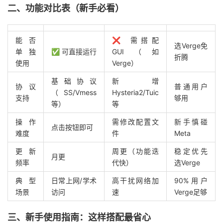
二、功能对比表（新手必看）
能否
❌ 需搭配
选Verge免
单独
✅ 可直接运行
GUI（如
折腾
使用
Verge）
基础协议
新增
协议
普通用户
（SS/Vmess
Hysteria2/Tuic
支持
够用
等）
等
操作
需修改配置文
新手慎碰
点击按钮即可
难度
件
Meta
更新
周更（功能迭
稳定优先
月更
频率
代快）
选Verge
典型
日常上网/学术
高干扰网络加
90%用户
场景
访问
速
Verge足够
三、新手使用指南：这样搭配最省心