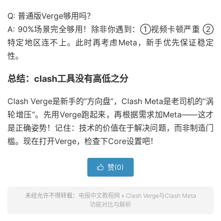
Q: 普通版Verge够用吗？
A: 90%场景完全够用！除非你遇到：①视频卡顿严重 ②
特定地区连不上。此时再考虑Meta，新手优先保证稳定
性。
总结：clash工具没有高低之分
Clash Verge是新手的”方向盘”，Clash Meta是老司机的”涡
轮增压”。先用Verge跑起来，再根据需求加Meta——这才
是正确姿势！记住：技术的价值在于解决问题，而非制造门
槛。现在打开Verge，检查下Core设置吧！
赞(
0
)

未经允许不得转载：
电报中文教程网
»
Clash Verge与Clash Meta
功能对比与解析